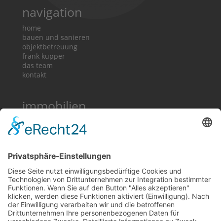
navigation
home
bauen und sanieren
objektbetreuung
frank küpper
das team
kontakt
immobilien
immobilien
landhäuser
dorfhäuser
grundstücke
premium
rechtliches
Impressum
Datenschutz