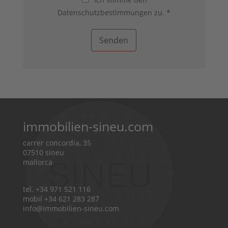
g
a
s
Datenschutzbestimmungen zu. *
e
t
s
n
e
e
n
*
Senden
s
c
h
u
t
z
*
immobilien-sineu.com
carrer concordia, 35
07510 sineu
mallorca
tel. +34 971 521 116
mobil +34 621 283 287
info@immobilien-sineu.com