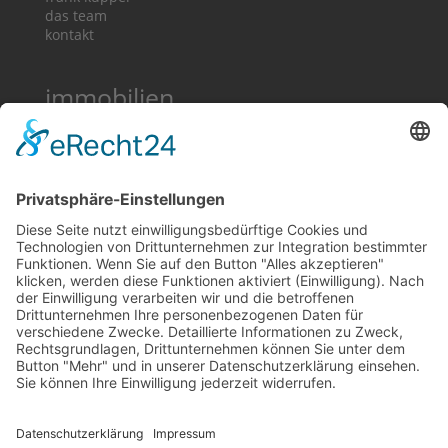
das team
kontakt
immobilien
immobilien
landhäuser
dorfhäuser
grundstücke
premium
rechtliches
Impressum
Datenschutz
Cookie-Einstellungen
folgen sie uns