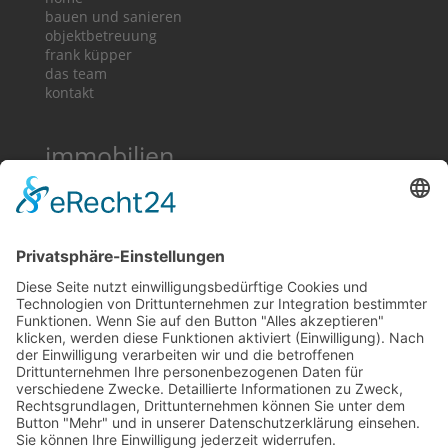
bauen und sanieren
objektbetreuung
frank küpper
das team
kontakt
immobilien
immobilien
landhäuser
dorfhäuser
grundstücke
premium
rechtliches
Impressum
Datenschutz
Cookie-Einstellungen