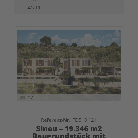
278 m²
27
Referenz-Nr.:
TE 510 121
Sineu – 19.346 m2
Baugrundstück mit