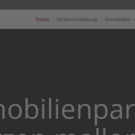
home
ferienvermietung
immobilien
mobilienpar