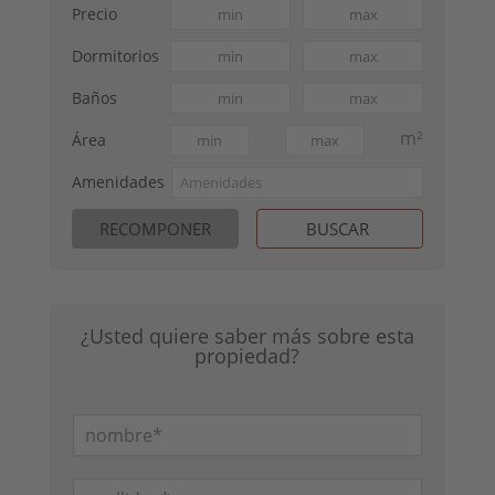
Precio
Dormitorios
Baños
m²
Área
Amenidades
¿Usted quiere saber más sobre esta
propiedad?
n
o
m
a
b