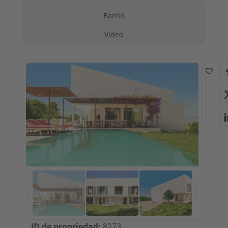
Barrio
Video
ID de propriedad
:
8273