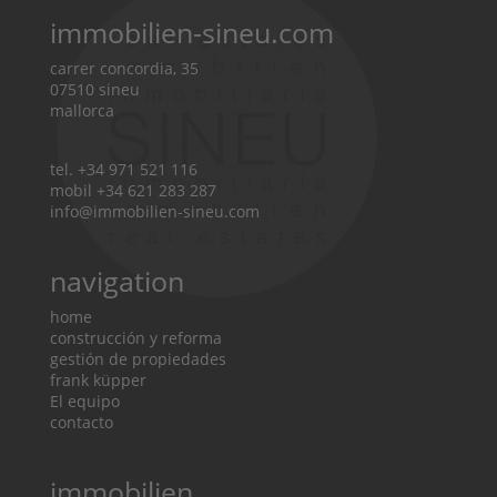
o
r
immobilien-sineu.com
m
a
carrer concordia, 35
07510 sineu
s
mallorca
d
e
c
tel. +34 971 521 116
o
mobil +34 621 283 287
n
info@immobilien-sineu.com
f
i
d
navigation
e
n
home
c
construcción y reforma
i
gestión de propiedades
a
frank küpper
l
El equipo
i
contacto
d
a
immobilien
d